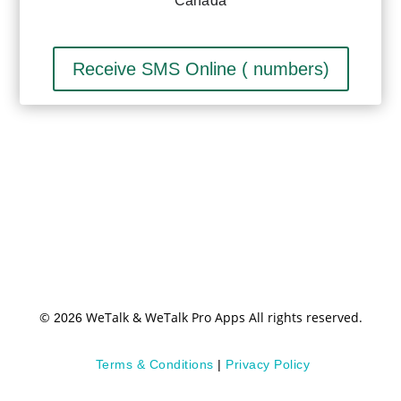
Canada
Receive SMS Online ( numbers)
©
WeTalk & WeTalk Pro Apps All rights reserved.
2026
Terms & Conditions
|
Privacy Policy